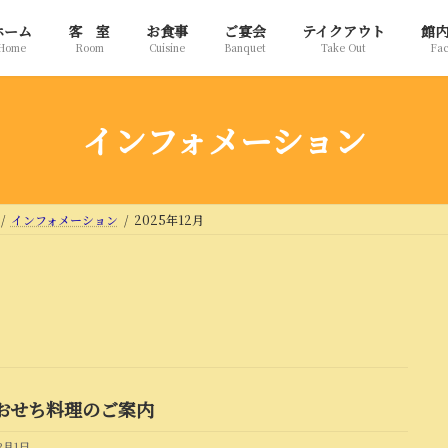
ホーム
客 室
お食事
ご宴会
テイクアウト
館
Home
Room
Cuisine
Banquet
Take Out
Fac
インフォメーション
インフォメーション
2025年12月
おせち料理のご案内
12月1日