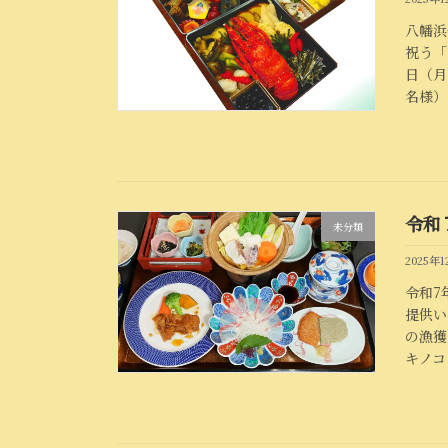
八幡浜
祝う「
日（月
名様）
令和
未分類
2025年
令和7
提供い
の漁獲
キノコ