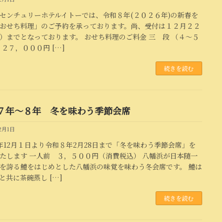
センチュリーホテルイトーでは、令和８年(２０２６年)の新春を
おせち料理」のご予約を承っております。尚、受付は１２月２２
）までとなっております。 おせち料理のご料金 三 段 （４～５
 ２７，０００円 […]
続きを読む
７年～８年 冬を味わう季節会席
12月1日
年12月１日より令和８年2月28日まで「冬を味わう季節会席」を
たします 一人前 ３，５００円（消費税込） 八幡浜が日本随一
を誇る鱧をはじめとした八幡浜の味覚を味わう冬会席です。 鱧は
と共に茶碗蒸し […]
続きを読む