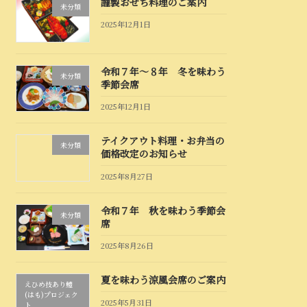
謹製おせち料理のご案内
未分類
2025年12月1日
令和７年～８年 冬を味わう
未分類
季節会席
2025年12月1日
テイクアウト料理・お弁当の
未分類
価格改定のお知らせ
2025年8月27日
令和７年 秋を味わう季節会
未分類
席
2025年8月26日
夏を味わう涼風会席のご案内
えひめ技あり鱧
(はも)プロジェク
2025年5月31日
ト