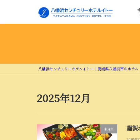
コ
ナ
ン
ビ
テ
ゲ
ン
ー
ツ
シ
へ
ョ
ス
ン
キ
に
ッ
移
プ
動
八幡浜センチュリーホテルイトー｜愛媛県八幡浜市のホテル
2025年12月
謹製
未分類
2025年